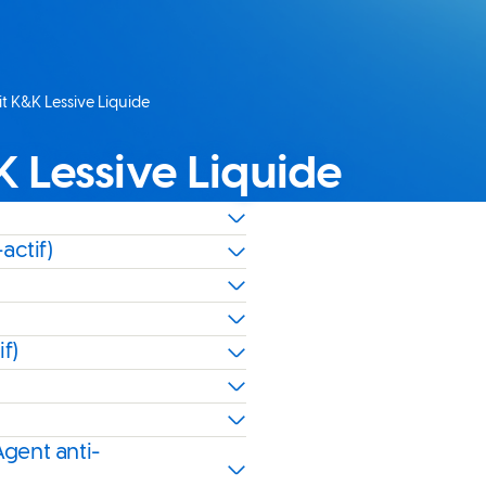
t K&K Lessive Liquide
K Lessive Liquide
actif)
f)
Agent anti-