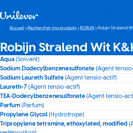
Passer à content
Accueil
Rechercher nos produits
ROBIJN
Robijn Stralend Wi
Page actuelle:
Robijn Stralend Wit K&
Aqua
(Solvant)
Sodium Dodecylbenzenesulfonate
(Agent tensio-
Sodium Laureth Sulfate
(Agent tensio-actif)
Laureth-7
(Agent tensio-actif)
TEA-Dodecylbenzenesulfonate
(Agent tensio-acti
Parfum
(Parfum)
Propylene Glycol
(Hydrotrope)
Tripropylene tetramine, ethoxylated, modified
(
redéposition)