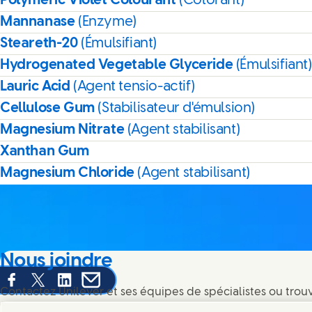
Polymeric Violet Colourant
(Colorant)
Mannanase
(Enzyme)
Steareth-20
(Émulsifiant)
Hydrogenated Vegetable Glyceride
(Émulsifiant)
Lauric Acid
(Agent tensio-actif)
Cellulose Gum
(Stabilisateur d'émulsion)
Magnesium Nitrate
(Agent stabilisant)
Xanthan Gum
Magnesium Chloride
(Agent stabilisant)
Nous joindre
Share this page on Facebook
Share this page on X
Share this page on Linked In
Share this page on E-mail
Contactez Unilever et ses équipes de spécialistes ou trou
monde entier.