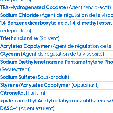
TEA-Hydrogenated Cocoate
(Agent tensio-actif)
Sodium Chloride
(Agent de régulation de la visco
1,4-Benzenedicarboxylic acid, 1,4-dimethyl ester,
redéposition)
Triethanolamine
(Solvant)
Acrylates Copolymer
(Agent de régulation de la 
Glycerin
(Agent de régulation de la viscosité)
Sodium Diethylenetriamine Pentamethylene Ph
(Séquestrant)
Sodium Sulfate
(Sous-produit)
Styrene/Acrylates Copolymer
(Opacifiant)
Citronellol
(Parfum)
<p>Tetramethyl Acetyloctahydronaphthalenes<
DASC-4
(Agent azurant)