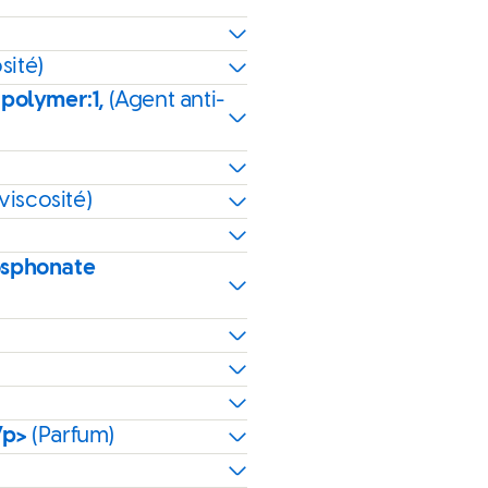
sité)
 polymer:1,
(Agent anti-
viscosité)
osphonate
/p>
(Parfum)