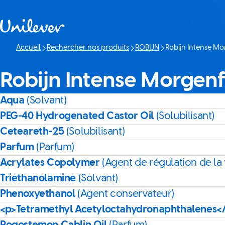
Passer à content
Accueil
Rechercher nos produits
ROBIJN
Robijn Intense M
Page actuelle:
Robijn Intense Morgen
Aqua
(Solvant)
PEG-40 Hydrogenated Castor Oil
(Solubilisant)
Ceteareth-25
(Solubilisant)
Parfum
(Parfum)
Acrylates Copolymer
(Agent de régulation de la 
Triethanolamine
(Solvant)
Phenoxyethanol
(Agent conservateur)
<p>Tetramethyl Acetyloctahydronaphthalenes<