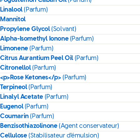
Pogostemon Cablin Oil
(Parfum)
Linalool
(Parfum)
Mannitol
Propylene Glycol
(Solvant)
Alpha-Isomethyl Ionone
(Parfum)
Limonene
(Parfum)
Citrus Aurantium Peel Oil
(Parfum)
Citronellol
(Parfum)
<p>Rose Ketones</p>
(Parfum)
Terpineol
(Parfum)
Linalyl Acetate
(Parfum)
Eugenol
(Parfum)
Coumarin
(Parfum)
Benzisothiazolinone
(Agent conservateur)
Cellulose
(Stabilisateur d'émulsion)