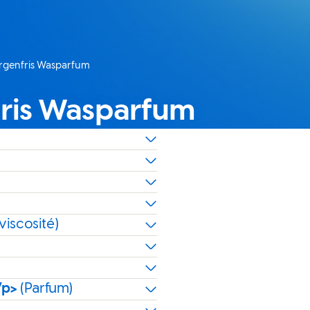
orgenfris Wasparfum
fris Wasparfum
viscosité)
/p>
(Parfum)