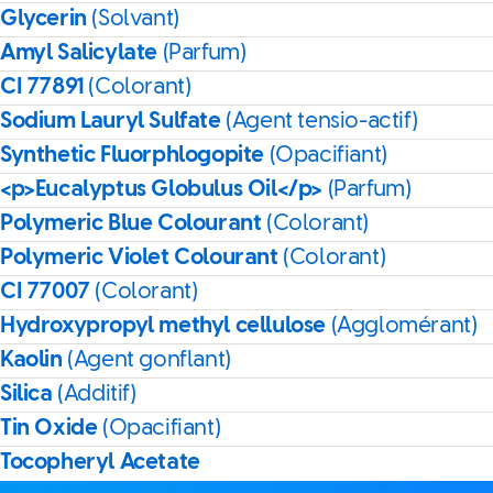
Glycerin
(Solvant)
Amyl Salicylate
(Parfum)
CI 77891
(Colorant)
Sodium Lauryl Sulfate
(Agent tensio-actif)
Synthetic Fluorphlogopite
(Opacifiant)
<p>Eucalyptus Globulus Oil</p>
(Parfum)
Polymeric Blue Colourant
(Colorant)
Polymeric Violet Colourant
(Colorant)
CI 77007
(Colorant)
Hydroxypropyl methyl cellulose
(Agglomérant)
Kaolin
(Agent gonflant)
Silica
(Additif)
Tin Oxide
(Opacifiant)
Tocopheryl Acetate