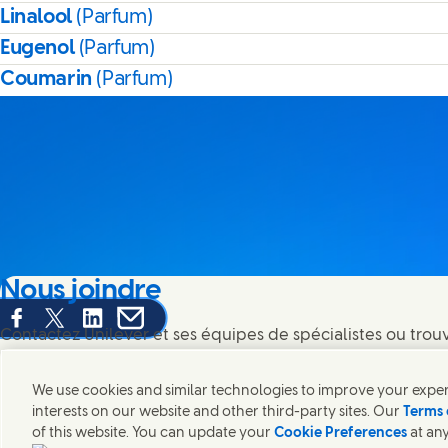
Linalool
(Parfum)
Eugenol
(Parfum)
Coumarin
(Parfum)
Nous joindre
Share this page on Facebook
Share this page on X
Share this page on Linked In
Share this page on E-mail
Contactez Unilever et ses équipes de spécialistes ou trou
monde entier.
We use cookies and similar technologies to improve your experi
interests on our website and other third-party sites. Our
Terms 
Nous joindre
of this website. You can update your
Cookie Preferences
at any