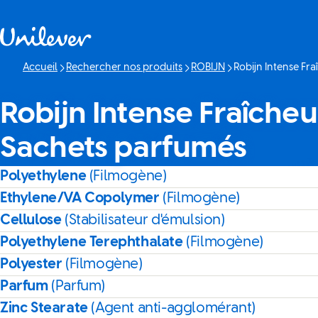
Passer à content
Accueil
Rechercher nos produits
ROBIJN
Robijn Intense Fr
Page actuelle:
Robijn Intense Fraîche
Sachets parfumés
Polyethylene
(Filmogène)
Ethylene/VA Copolymer
(Filmogène)
Cellulose
(Stabilisateur d'émulsion)
Polyethylene Terephthalate
(Filmogène)
Polyester
(Filmogène)
Parfum
(Parfum)
Zinc Stearate
(Agent anti-agglomérant)