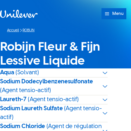
Passer à content
Menu
Accueil
ROBIJN
Robijn Fleur & Fijn
Lessive Liquide
Aqua
(Solvant)
Sodium Dodecylbenzenesulfonate
(Agent tensio-actif)
Laureth-7
(Agent tensio-actif)
Sodium Laureth Sulfate
(Agent tensio-
actif)
Sodium Chloride
(Agent de régulation