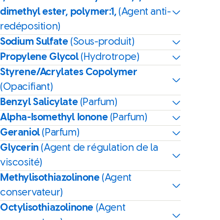
dimethyl ester, polymer:1,
(Agent anti-
redéposition)
Sodium Sulfate
(Sous-produit)
Propylene Glycol
(Hydrotrope)
Styrene/Acrylates Copolymer
(Opacifiant)
Benzyl Salicylate
(Parfum)
Alpha-Isomethyl Ionone
(Parfum)
Geraniol
(Parfum)
Glycerin
(Agent de régulation de la
viscosité)
Methylisothiazolinone
(Agent
conservateur)
Octylisothiazolinone
(Agent