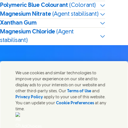
Polymeric Blue Colourant
(Colorant)
Magnesium Nitrate
(Agent stabilisant)
Xanthan Gum
Magnesium Chloride
(Agent
stabilisant)
We use cookies and similar technologies to
Nous joindre
improve your experience on our site and to
Partager cette page
display ads to your interests on our website and
Share this page on Facebook
Share this page on X
Share this page on Linked I
Share this page on E-
Contactez Unilever et ses équipes de spécialistes ou
other third-party sites. Our
Terms of Use
and
trouvez des contacts du monde entier.
Privacy Policy
apply to your use of this website.
You can update your
Cookie Preferences
at any
time.
Nous joindre
Accessibilité
AdChoices