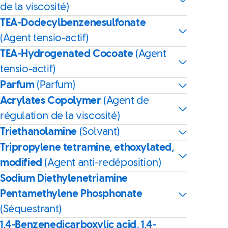
de la viscosité)
TEA-Dodecylbenzenesulfonate
(Agent tensio-actif)
TEA-Hydrogenated Cocoate
(Agent
tensio-actif)
Parfum
(Parfum)
Acrylates Copolymer
(Agent de
régulation de la viscosité)
Triethanolamine
(Solvant)
Tripropylene tetramine, ethoxylated,
modified
(Agent anti-redéposition)
Sodium Diethylenetriamine
Pentamethylene Phosphonate
(Séquestrant)
1,4-Benzenedicarboxylic acid, 1,4-