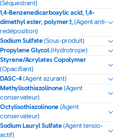
(Séquestrant)
1,4-Benzenedicarboxylic acid, 1,4-
dimethyl ester, polymer:1,
(Agent anti-
redéposition)
Sodium Sulfate
(Sous-produit)
Propylene Glycol
(Hydrotrope)
Styrene/Acrylates Copolymer
(Opacifiant)
DASC-4
(Agent azurant)
Methylisothiazolinone
(Agent
conservateur)
Octylisothiazolinone
(Agent
conservateur)
Sodium Lauryl Sulfate
(Agent tensio-
actif)