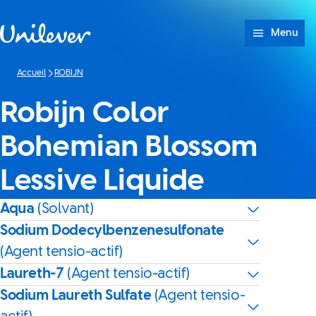
Passer à content
Menu
Accueil
ROBIJN
Robijn Color
Bohemian Blossom
Lessive Liquide
Aqua
(Solvant)
Sodium Dodecylbenzenesulfonate
(Agent tensio-actif)
Laureth-7
(Agent tensio-actif)
Sodium Laureth Sulfate
(Agent tensio-