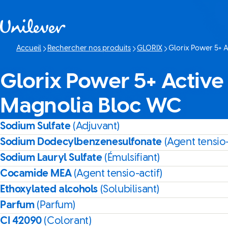
Passer à content
Accueil
Rechercher nos produits
GLORIX
Glorix Power 5+ 
Page actuelle:
Glorix Power 5+ Active
Magnolia Bloc WC
Sodium Sulfate
(Adjuvant)
Sodium Dodecylbenzenesulfonate
(Agent tensio-
Sodium Lauryl Sulfate
(Émulsifiant)
Cocamide MEA
(Agent tensio-actif)
Ethoxylated alcohols
(Solubilisant)
Parfum
(Parfum)
CI 42090
(Colorant)