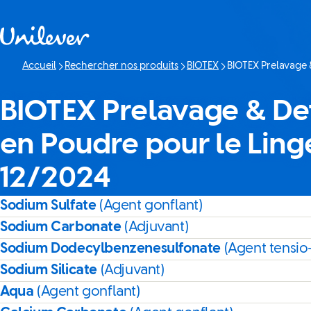
Passer à content
Accueil
Rechercher nos produits
BIOTEX
BIOTEX Prelavage 
Page actuelle:
BIOTEX Prelavage & De
en Poudre pour le Ling
12/2024
Sodium Sulfate
(Agent gonflant)
Sodium Carbonate
(Adjuvant)
Sodium Dodecylbenzenesulfonate
(Agent tensio-
Sodium Silicate
(Adjuvant)
Aqua
(Agent gonflant)