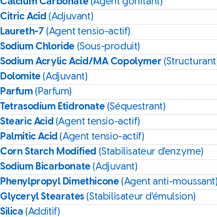
Calcium Carbonate
(Agent gonflant)
Citric Acid
(Adjuvant)
Laureth-7
(Agent tensio-actif)
Sodium Chloride
(Sous-produit)
Sodium Acrylic Acid/MA Copolymer
(Structurant
Dolomite
(Adjuvant)
Parfum
(Parfum)
Tetrasodium Etidronate
(Séquestrant)
Stearic Acid
(Agent tensio-actif)
Palmitic Acid
(Agent tensio-actif)
Corn Starch Modified
(Stabilisateur d'enzyme)
Sodium Bicarbonate
(Adjuvant)
Phenylpropyl Dimethicone
(Agent anti-moussant
Glyceryl Stearates
(Stabilisateur d'émulsion)
Silica
(Additif)