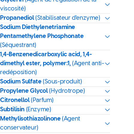
viscosité)
Propanediol
(Stabilisateur d'enzyme)
Sodium Diethylenetriamine
Pentamethylene Phosphonate
(Séquestrant)
1,4-Benzenedicarboxylic acid, 1,4-
dimethyl ester, polymer:1,
(Agent anti-
redéposition)
Sodium Sulfate
(Sous-produit)
Propylene Glycol
(Hydrotrope)
Citronellol
(Parfum)
Subtilisin
(Enzyme)
Methylisothiazolinone
(Agent
conservateur)